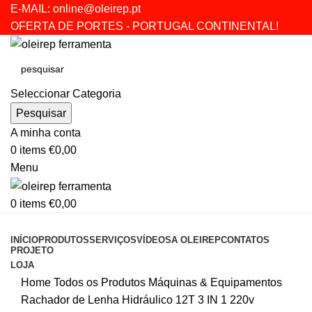
E-MAIL:
online@oleirep.pt
OFERTA DE PORTES - PORTUGAL CONTINENTAL!
Seleccionar Categoria
Pesquisar
A minha conta
0
items
€
0,00
Menu
0
items
€
0,00
CATEGORIAS
INÍCIO
PRODUTOS
SERVIÇOS
VÍDEOS
A OLEIREP
CONTATOS
PROJETO
LOJA
Home
Todos os Produtos
Máquinas & Equipamentos
Rachador de Lenha Hidráulico 12T 3 IN 1 220v