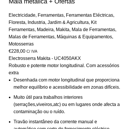
Mala metálica + Ofertas
Electricidade
,
Ferramentas
,
Ferramentas Eléctricas
,
Floresta
,
Industria
,
Jardim & Agricultura
,
Kit
Ferramentas
,
Madeira
,
Makita
,
Mala de Ferramentas
,
Malas de Ferramentas
,
Máquinas & Equipamentos
,
Motosserras
€
228,00
C/ IVA
Electrosserra Makita - UC4050AKX
Robusto e potente motor longitudinal. Com acessórios
extra
Desenhada com motor longitudinal que proporciona
melhor equilíbrio e acessibilidade em zonas difíceis.
Muito útil para trabalhos interiores
(serrações,viveiros,atc) ou em lugares onde afecta a
contaminação ou o ruído.
Travão instantâneo da corrente manual e
automático com corte do fornecimento eléctrico.