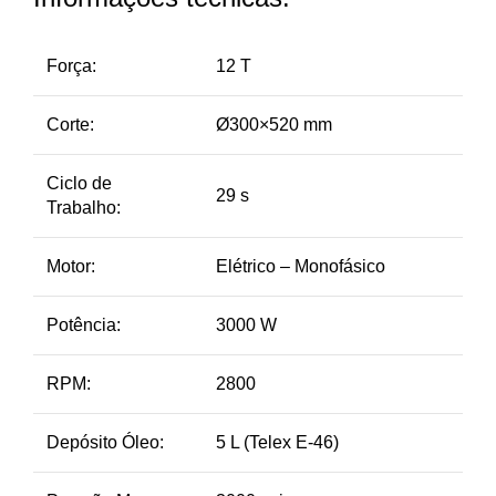
Força:
12 T
Corte:
Ø300×520 mm
Ciclo de
29 s
Trabalho:
Motor:
Elétrico – Monofásico
Potência:
3000 W
RPM:
2800
Depósito Óleo:
5 L (Telex E-46)