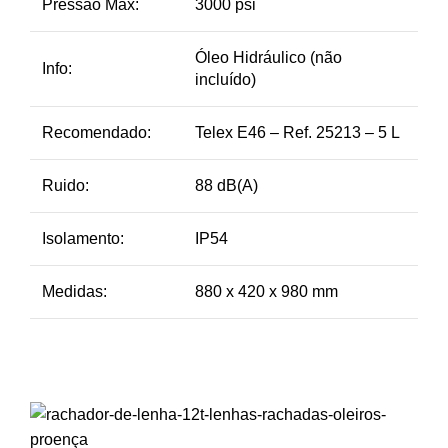
Pressão Max:
3000 psi
Óleo Hidráulico (não
Info:
incluído)
Recomendado:
Telex E46 – Ref. 25213 – 5 L
Ruido:
88 dB(A)
Isolamento:
IP54
Medidas:
880 x 420 x 980 mm