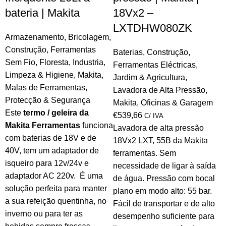
bateria | Makita
18Vx2 –
LXTDHW080ZK
Armazenamento
,
Bricolagem
,
Construção
,
Ferramentas
Baterias
,
Construção
,
Sem Fio
,
Floresta
,
Industria
,
Ferramentas Eléctricas
,
Limpeza & Higiene
,
Makita
,
Jardim & Agricultura
,
Malas de Ferramentas
,
Lavadora de Alta Pressão
,
Protecção & Segurança
Makita
,
Oficinas & Garagem
Este
termo / geleira da
€
539,66
C/ IVA
Makita Ferramentas
funciona
Lavadora de alta pressão
com baterias de 18V e de
18Vx2 LXT, 55B da Makita
40V, tem um adaptador de
ferramentas. Sem
isqueiro para 12v/24v e
necessidade de ligar à saída
adaptador AC 220v. É uma
de água. Pressão com bocal
solução perfeita para manter
plano em modo alto: 55 bar.
a sua refeição quentinha, no
Fácil de transportar e de alto
inverno ou para ter as
desempenho suficiente para