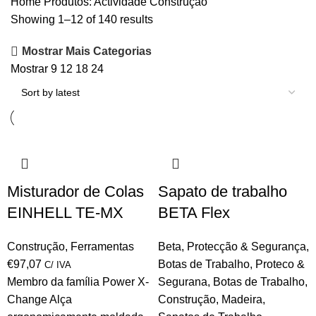
Home
Produtos: Actividade
Construção
Showing 1–12 of 140 results
Mostrar Mais Categorias
Mostrar
9
12
18
24
Misturador de Colas
Sapato de trabalho
EINHELL TE-MX
BETA Flex
Construção
,
Ferramentas
Beta
,
Protecção & Segurança
,
€
97,07
Botas de Trabalho
,
Proteco &
C/ IVA
Membro da família Power X-
Segurana
,
Botas de Trabalho
,
Change Alça
Construção
,
Madeira
,