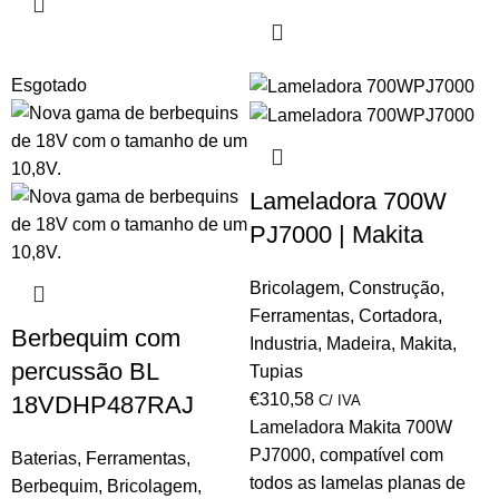
Esgotado
Lameladora 700W
PJ7000 | Makita
Bricolagem
,
Construção
,
Ferramentas
,
Cortadora
,
Berbequim com
Industria
,
Madeira
,
Makita
,
percussão BL
Tupias
€
310,58
18VDHP487RAJ
C/ IVA
Lameladora Makita 700W
P
J7000, c
ompatível com
Baterias
,
Ferramentas
,
todos as lamelas planas de
Berbequim
,
Bricolagem
,