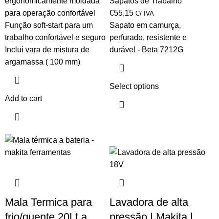
ergonomicamente moldada
Sapatos de Trabalho
para operação confortável
€
55,15
C/ IVA
Função soft-start para um
Sapato em camurça,
trabalho confortável e seguro
perfurado, resistente e
Inclui vara de mistura de
durável - Beta 7212G
argamassa ( 100 mm)
Select options
Add to cart
Mala Termica para
Lavadora de alta
frio/quente 20Lt a
pressão | Makita |