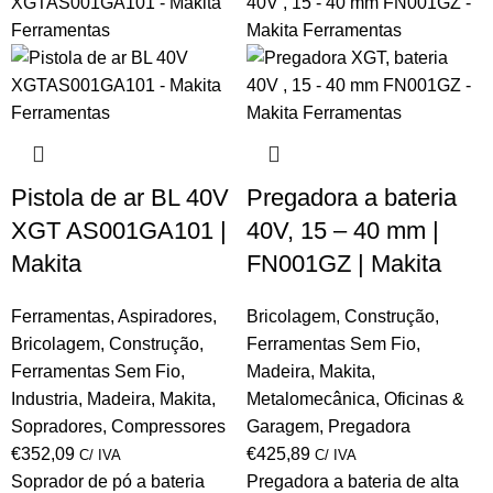
Pistola de ar BL 40V
Pregadora a bateria
XGT AS001GA101 |
40V, 15 – 40 mm |
Makita
FN001GZ | Makita
Ferramentas
,
Aspiradores
,
Bricolagem
,
Construção
,
Bricolagem
,
Construção
,
Ferramentas Sem Fio
,
Ferramentas Sem Fio
,
Madeira
,
Makita
,
Industria
,
Madeira
,
Makita
,
Metalomecânica
,
Oficinas &
Sopradores
,
Compressores
Garagem
,
Pregadora
€
352,09
€
425,89
C/ IVA
C/ IVA
Soprador de pó a bateria
Pregadora a bateria de alta