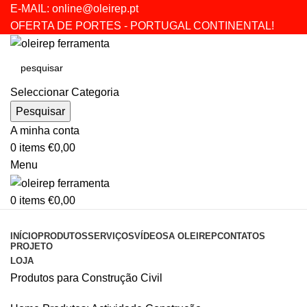
E-MAIL:
online@oleirep.pt
OFERTA DE PORTES - PORTUGAL CONTINENTAL!
Seleccionar Categoria
Pesquisar
A minha conta
0
items
€
0,00
Menu
0
items
€
0,00
CATEGORIAS
INÍCIO
PRODUTOS
SERVIÇOS
VÍDEOS
A OLEIREP
CONTATOS
PROJETO
LOJA
Produtos para Construção Civil