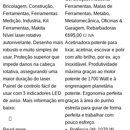
Bricolagem
,
Construção
,
Ferramentas
,
Malas de
Ferramentas
,
Ferramentas
Ferramentas
,
Metabo
,
Medição
,
Industria
,
Kit
Metalomecânica
,
Oficinas &
Ferramentas
,
Makita
Garagem
,
Rebarbadoras
Nível laser rotativo
€
695,00
C/ IVA
autonivelante. Desenho mais
Acetinadora potente para
robusto e muito simples de
lixar, acetinar, escovar e polir
usar. Proteção superior que
com alto brilho, por ex. aço
impede danos na cabeça
inoxidável. Produtividade
rotativa, assegurando uma
máxima graças ao motor
maior duração do laser.
potente de 1700 Watt e à
Painel de controlo fácil de
engrenagem planetária
usar com 3 indicadores LED
potente. Ergonomia perfeita
de aviso. Mais informação em
graças à área do punho
baixo.
estreita para guiar de forma
perfeita e trabalhar com
pouco esforço.
Read more
Potência útil: 1070 W.