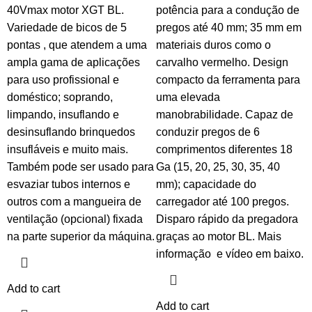
40Vmax motor XGT BL.
potência para a condução de
Variedade de bicos de 5
pregos até 40 mm; 35 mm em
pontas , que atendem a uma
materiais duros como o
ampla gama de aplicações
carvalho vermelho. Design
para uso profissional e
compacto da ferramenta para
doméstico; soprando,
uma elevada
limpando, insuflando e
manobrabilidade. Capaz de
desinsuflando brinquedos
conduzir pregos de 6
insufláveis ​​e muito mais.
comprimentos diferentes 18
Também pode ser usado para
Ga (15, 20, 25, 30, 35, 40
esvaziar tubos internos e
mm); capacidade do
outros com a mangueira de
carregador até 100 pregos.
ventilação (opcional) fixada
Disparo rápido da pregadora
na parte superior da máquina.
graças ao motor BL. Mais
informação e vídeo em baixo.
Add to cart
Add to cart