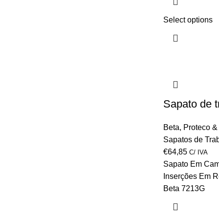
Select options
Sapato de t
Beta
,
Proteco &
Sapatos de Tra
€
64,85
C/ IVA
Sapato Em Camu
Inserções Em R
Beta 7213G