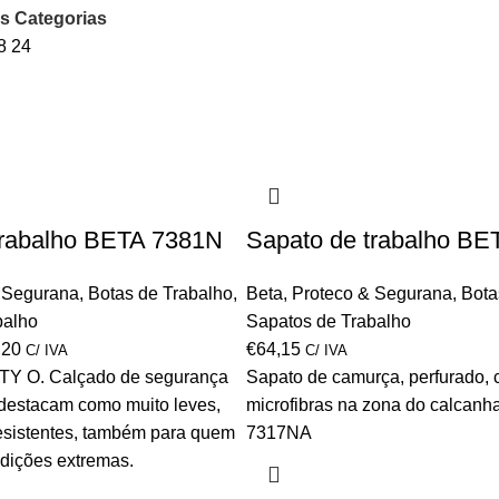
s Categorias
8
24
trabalho BETA 7381N
Sapato de trabalho B
 Segurana
,
Botas de Trabalho
,
Beta
,
Proteco & Segurana
,
Bota
balho
Sapatos de Trabalho
,20
€
64,15
C/ IVA
C/ IVA
TY O. Calçado de segurança
Sapato de camurça, perfurado, 
destacam como muito leves,
microfibras na zona do calcanha
 resistentes, também para quem
7317NA
dições extremas.