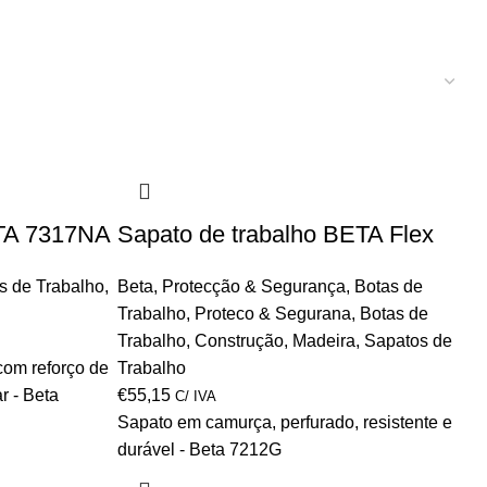
ETA 7317NA
Sapato de trabalho BETA Flex
s de Trabalho
,
Beta
,
Protecção & Segurança
,
Botas de
Trabalho
,
Proteco & Segurana
,
Botas de
Trabalho
,
Construção
,
Madeira
,
Sapatos de
com reforço de
Trabalho
r - Beta
€
55,15
C/ IVA
Sapato em camurça, perfurado, resistente e
durável - Beta 7212G