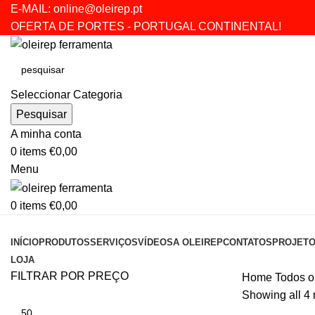
E-MAIL:
online@oleirep.pt
OFERTA DE PORTES - PORTUGAL CONTINENTAL!
Seleccionar Categoria
Pesquisar
A minha conta
0
items
€
0,00
Menu
0
items
€
0,00
CATEGORIAS
INÍCIO
PRODUTOS
SERVIÇOS
VÍDEOS
A OLEIREP
CONTATOS
PROJET
LOJA
FILTRAR POR PREÇO
Home
Todos o
Showing all 4 