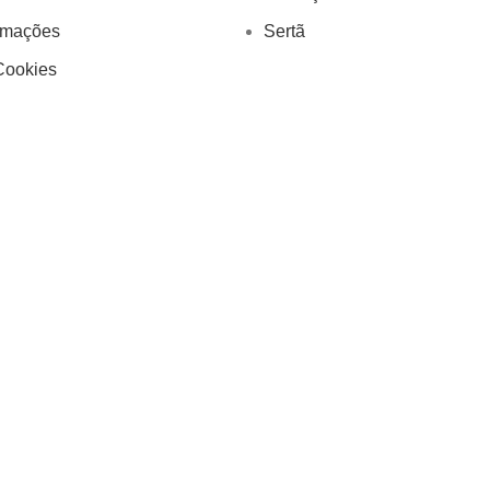
amações
Sertã
Cookies