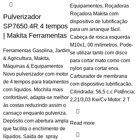
Equipamentos
,
Roçadoras
Roçadora Makita com
Pulverizador
dispositivo de lubrificação
SP7650.4R 4 tempos
para um arranque fácil.
| Makita Ferramentas
Cabeça de rosca esquerda
M10x1, 00 milímetros. Pode-
Ferramentas Gasolina
,
Jardim
se utilizar tanto com disco
& Agricultura
,
Makita
,
para cortar mato como com
Máquinas & Equipamentos
nylon para cortar erva.
Novo pulverizador com motor
Carburador de membrana
de 4 tempos para tratamentos
com dispositivo lubrificacão.
com líquidos. Mochila mais
Cilindrada: 56,5 c.c Potência:
confortável, adapta-se melhor
2,21/3,03 Kw/Cv Motor: 2 T
às costas reduzindo assim o
cansaço enquanto pulveriza.
Depósito com abertura ampla
Read more
que facilita o enchimento de
líquidos. Saída de spray