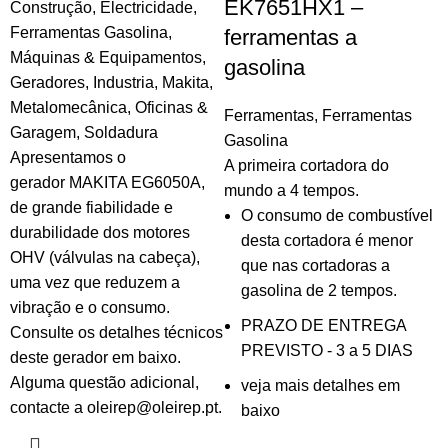
EK7651HX1 –
Construção
,
Electricidade
,
Ferramentas Gasolina
,
ferramentas a
Máquinas & Equipamentos
,
gasolina
Geradores
,
Industria
,
Makita
,
Metalomecânica
,
Oficinas &
Ferramentas
,
Ferramentas
Garagem
,
Soldadura
Gasolina
Apresentamos o
A primeira cortadora do
gerador MAKITA EG6050A,
mundo a 4 tempos.
de grande fiabilidade e
O consumo de combustível
durabilidade dos motores
desta cortadora é menor
OHV (válvulas na cabeça),
que nas cortadoras a
uma vez que reduzem a
gasolina de 2 tempos.
vibração e o consumo.
PRAZO DE ENTREGA
Consulte os detalhes técnicos
PREVISTO - 3 a 5 DIAS
deste gerador em baixo.
Alguma questão adicional,
veja mais detalhes em
contacte a oleirep@oleirep.pt.
baixo