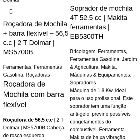
Soprador de mochila
4T 52.5 cc | Makita
Roçadora de Mochila
ferramentas |
+ barra flexível – 56,5
EB5300TH
c.c | 2 T Dolmar |
MS5700B
Bricolagem
,
Ferramentas
,
Ferramentas Gasolina
,
Jardim
Ferramentas
,
Ferramentas
& Agricultura
,
Makita
,
Gasolina
,
Roçadoras
Máquinas & Equipamentos
,
Roçadora de
Sopradores
Máquina de 1.8 Kw. Ideal
Mochila com barra
para o uso profissional. Este
flexível
soprador tem uma função
anti-gelo, previne possíveis
Roçadora de 56,5 c.c
| 2 T
congelamentos do
Dolmar | MS5700B Cabeça
combustível. Ferramenta
de rosca esquerda
Makita de baixa vibração,