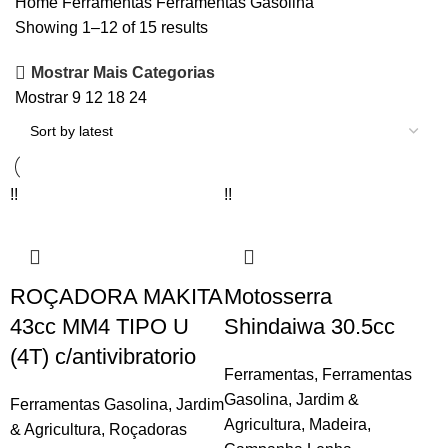
Home
Ferramentas
Ferramentas Gasolina
Showing 1–12 of 15 results
Mostrar Mais Categorias
Mostrar
9
12
18
24
!!
!!
ROÇADORA MAKITA
Motosserra
43cc MM4 TIPO U
Shindaiwa 30.5cc
(4T) c/antivibratorio
Ferramentas
,
Ferramentas
Gasolina
,
Jardim &
Ferramentas Gasolina
,
Jardim
Agricultura
,
Madeira
,
& Agricultura
,
Roçadoras