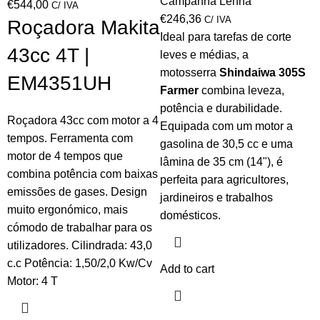
Campanha Lenha
€
544,00
C/ IVA
€
246,36
C/ IVA
Roçadora Makita
Ideal para tarefas de corte
43cc 4T |
leves e médias, a
motosserra
Shindaiwa 305S
EM4351UH
Farmer
combina leveza,
potência e durabilidade.
Roçadora 43cc com motor a 4
Equipada com um motor a
tempos. Ferramenta com
gasolina de 30,5 cc e uma
motor de 4 tempos que
lâmina de 35 cm (14"), é
combina potência com baixas
perfeita para agricultores,
emissões de gases. Design
jardineiros e trabalhos
muito ergonómico, mais
domésticos.
cómodo de trabalhar para os
utilizadores. Cilindrada: 43,0
c.c Potência: 1,50/2,0 Kw/Cv
Add to cart
Motor: 4 T