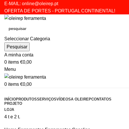
E-MAIL:
online@oleirep.pt
OFERTA DE PORTES - PORTUGAL CONTINENTAL!
Seleccionar Categoria
Pesquisar
A minha conta
0
items
€
0,00
Menu
0
items
€
0,00
CATEGORIAS
INÍCIO
PRODUTOS
SERVIÇOS
VÍDEOS
A OLEIREP
CONTATOS
PROJETO
LOJA
4 t e 2 t.