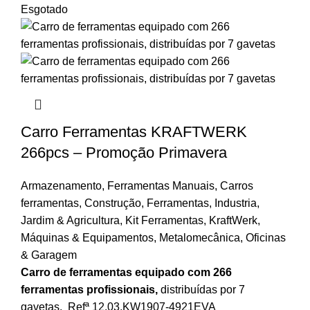
Esgotado
Carro Ferramentas KRAFTWERK
266pcs – Promoção Primavera
Armazenamento
,
Ferramentas Manuais
,
Carros
ferramentas
,
Construção
,
Ferramentas
,
Industria
,
Jardim & Agricultura
,
Kit Ferramentas
,
KraftWerk
,
Máquinas & Equipamentos
,
Metalomecânica
,
Oficinas
& Garagem
Carro de ferramentas equipado com 266
ferramentas profissionais,
distribuídas por 7
gavetas. Refª 12.03.KW1907-4921EVA