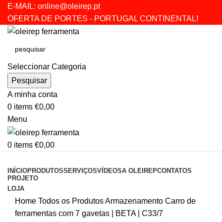
E-MAIL:
online@oleirep.pt
OFERTA DE PORTES - PORTUGAL CONTINENTAL!
Seleccionar Categoria
Pesquisar
A minha conta
0
items
€
0,00
Menu
0
items
€
0,00
CATEGORIAS
INÍCIO
PRODUTOS
SERVIÇOS
VÍDEOS
A OLEIREP
CONTATOS
PROJETO
LOJA
Home
Todos os Produtos
Armazenamento
Carro de
ferramentas com 7 gavetas | BETA | C33/7