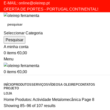
E-MAIL:
online@oleirep.pt
OFERTA DE PORTES - PORTUGAL CONTINENTAL!
Seleccionar Categoria
Pesquisar
A minha conta
0
items
€
0,00
Menu
0
items
€
0,00
CATEGORIAS
INÍCIO
PRODUTOS
SERVIÇOS
VÍDEOS
A OLEIREP
CONTATOS
PROJETO
LOJA
Home
Produtos: Actividade
Metalomecânica
Page 8
Showing 85–96 of 107 results