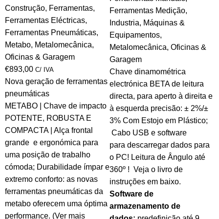
Construção
,
Ferramentas
,
Ferramentas Medição
,
Ferramentas Eléctricas
,
Industria
,
Máquinas &
Ferramentas Pneumáticas
,
Equipamentos
,
Metabo
,
Metalomecânica
,
Metalomecânica
,
Oficinas &
Oficinas & Garagem
Garagem
€
893,00
C/ IVA
Chave dinamométrica
Nova geração de ferramentas
electrónica BETA de leitura
pneumáticas
directa, para aperto à direita e
METABO | Chave de impacto
à esquerda precisão: ± 2%/±
POTENTE, ROBUSTA E
3% Com Estojo em Plástico;
COMPACTA | Alça frontal
Cabo USB e software
grande e ergonómica para
para descarregar dados para
uma posição de trabalho
o PC! Leitura de Ângulo até
cómoda; Durabilidade ímpar e
360º ! Veja o livro de
extremo conforto: as novas
instruções em baixo.
ferramentas pneumáticas da
Software de
metabo oferecem uma óptima
armazenamento de
performance. (Ver mais
dados:
predefinição até 9