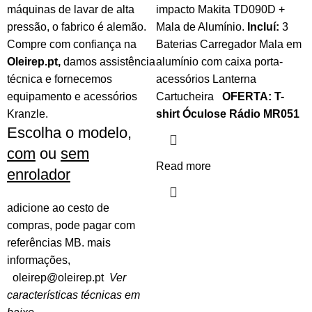
máquinas de lavar de alta
impacto Makita TD090D +
pressão, o fabrico é alemão.
Mala de Alumínio.
Incluí:
3
Compre com confiança na
Baterias Carregador Mala em
Oleirep.pt
,
damos assistência
alumínio com caixa porta-
técnica e fornecemos
acessórios Lanterna
equipamento e acessórios
Cartucheira
OFERTA:
T-
Kranzle.
shirt
Óculose
Rádio MR051
Escolha o modelo,
com
ou
sem
Read more
enrolador
adicione ao cesto de
compras, pode pagar com
referências MB. mais
informações,
oleirep@oleirep.pt
Ver
características técnicas em