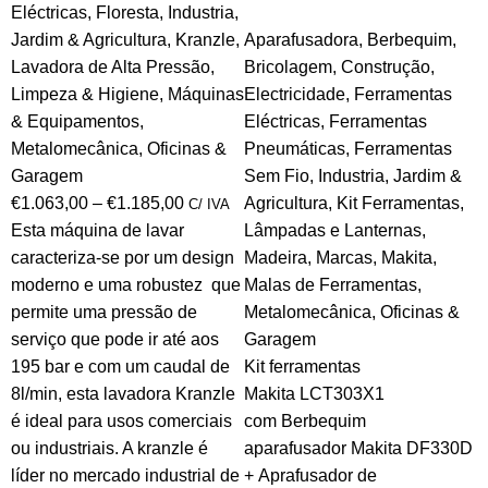
Eléctricas
,
Floresta
,
Industria
,
Jardim & Agricultura
,
Kranzle
,
Aparafusadora
,
Berbequim
,
Lavadora de Alta Pressão
,
Bricolagem
,
Construção
,
Limpeza & Higiene
,
Máquinas
Electricidade
,
Ferramentas
& Equipamentos
,
Eléctricas
,
Ferramentas
Metalomecânica
,
Oficinas &
Pneumáticas
,
Ferramentas
Garagem
Sem Fio
,
Industria
,
Jardim &
€
1.063,00
–
€
1.185,00
Agricultura
,
Kit Ferramentas
,
C/ IVA
Esta máquina de lavar
Lâmpadas e Lanternas
,
caracteriza-se por um design
Madeira
,
Marcas
,
Makita
,
moderno e uma robustez que
Malas de Ferramentas
,
permite uma pressão de
Metalomecânica
,
Oficinas &
serviço que pode ir até aos
Garagem
195 bar e com um caudal de
Kit ferramentas
8l/min, esta lavadora Kranzle
Makita LCT303X1
é ideal para usos comerciais
com Berbequim
ou industriais. A kranzle é
aparafusador Makita DF330D
líder no mercado industrial de
+ Aprafusador de