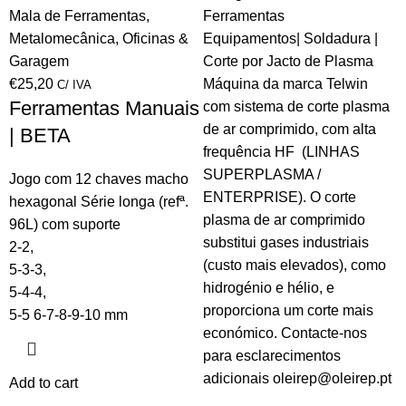
Mala de Ferramentas
,
Ferramentas
Metalomecânica
,
Oficinas &
Equipamentos| Soldadura |
Garagem
Corte por Jacto de Plasma
€
25,20
Máquina da marca Telwin
C/ IVA
Ferramentas Manuais
com sistema de corte plasma
de ar comprimido, com alta
| BETA
frequência HF (LINHAS
SUPERPLASMA /
Jogo com 12 chaves macho
ENTERPRISE). O corte
hexagonal Série longa (refª.
plasma de ar comprimido
96L) com suporte
substitui gases industriais
2-2,
(custo mais elevados), como
5-3-3,
hidrogénio e hélio, e
5-4-4,
proporciona um corte mais
5-5 6-7-8-9-10 mm
económico. Contacte-nos
para esclarecimentos
adicionais oleirep@oleirep.pt
Add to cart