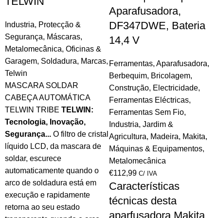
TELWIN
Aparafusadora,
DF347DWE, Bateria
Industria
,
Protecção &
Segurança
,
Máscaras
,
14,4 V
Metalomecânica
,
Oficinas &
Garagem
,
Soldadura
,
Marcas
,
Ferramentas
,
Aparafusadora
,
Telwin
Berbequim
,
Bricolagem
,
MASCARA SOLDAR
Construção
,
Electricidade
,
CABEÇA AUTOMÁTICA
Ferramentas Eléctricas
,
TELWIN TRIBE
TELWIN:
Ferramentas Sem Fio
,
Tecnologia, Inovação,
Industria
,
Jardim &
Segurança...
O filtro de cristal
Agricultura
,
Madeira
,
Makita
,
líquido LCD, da mascara de
Máquinas & Equipamentos
,
soldar, escurece
Metalomecânica
automaticamente quando o
€
112,99
C/ IVA
arco de soldadura está em
Características
execução e rapidamente
técnicas desta
retorna ao seu estado
aparfusadora Makita