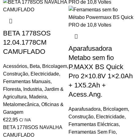
BETA 1778SOS
12.04.1778CM
Aparafusadora
CAMUFLADO
Metabo sem fio
P.MAXX BS Quick
Acessórios
,
Beta
,
Bricolagem
,
Construção
,
Electricidade
,
Pro 2×10.8V 1×2.0Ah
Ferramentas Manuais
,
+ 1X5.2Ah +
Floresta
,
Industria
,
Jardim &
Acess.Ang.
Agricultura
,
Madeira
,
Metalomecânica
,
Oficinas &
Aparafusadora
,
Bricolagem
,
Garagem
Construção
,
Electricidade
,
€
22,95
C/ IVA
Ferramentas Eléctricas
,
BETA 1778SOS NAVALHA
Ferramentas Sem Fio
,
CAMUFLADO