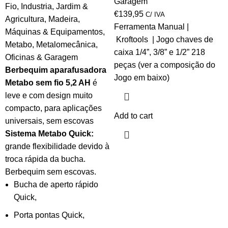
Garagem
Fio
,
Industria
,
Jardim &
€
139,95
C/ IVA
Agricultura
,
Madeira
,
Ferramenta Manual |
Máquinas & Equipamentos
,
Kroftools | Jogo chaves de
Metabo
,
Metalomecânica
,
caixa 1/4”, 3/8” e 1/2” 218
Oficinas & Garagem
peças (ver a composição do
Berbequim aparafusadora
Jogo em baixo)
Metabo sem fio 5,2 AH
é
leve e com design muito
compacto, para aplicações
Add to cart
universais, sem escovas
Sistema Metabo Quick:
grande flexibilidade devido à
troca rápida da bucha.
Berbequim sem escovas.
Bucha de aperto rápido
Quick,
Porta pontas Quick,